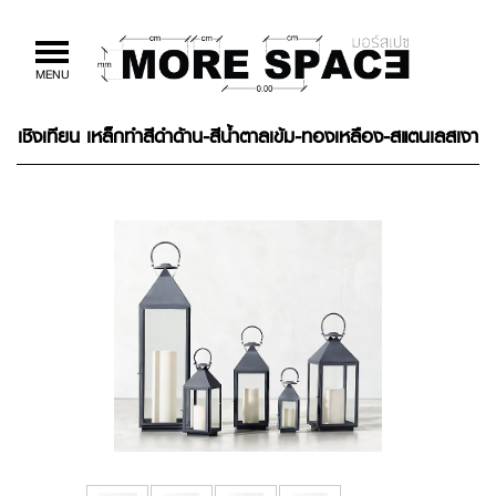
Toggle
MENU
navigation
เชิงเทียน เหล็กทำสีดำด้าน-สีน้ำตาลเข้ม-ทองเหลือง-สแตนเลสเงา