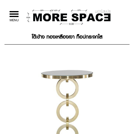
Toggle
MENU
navigation
โต๊ะข้าง ทองเหลืองเงา ท็อปกระจกใส