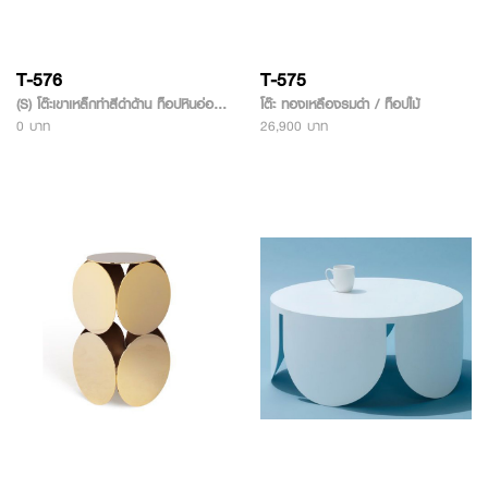
T-576
T-575
(S) โต๊ะเขาเหล็กทำสีดำด้าน ท็อปหินอ่อนสีดำ / (M) โต๊ะเขาเหล็กทำสีดำด้าน ท็อปเหล็กทำสีดำฉลุวงกลม
โต๊ะ ทองเหลืองรมดำ / ท็อปไม้
0 บาท
26,900 บาท