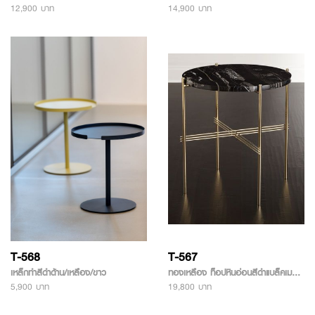
12,900 บาท
14,900 บาท
T-568
T-567
เหล็กทำสีดำด้าน/เหลือง/ขาว
ทองเหลือง ท็อปหินอ่อนสีดำแบล็คเมอคิวน่า
5,900 บาท
19,800 บาท