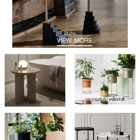
โต๊ะข้าง
VIEW MORE
กระถางต้นไม้ เหล็กทำสี
โต๊ะข้าง