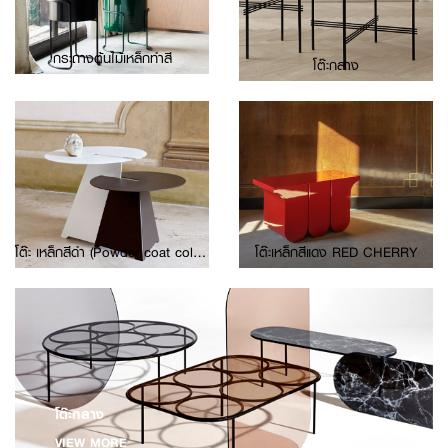
กระถางต้นไม้เหล็กทำสี
โต๊ะกลาง
โต๊ะ เหล็กสีดำ (Powder coat color) / ขาวด้าน
โต๊ะเหล็กสีแดง RED CHERRY
โต๊ะกลาง
VIEW MORE