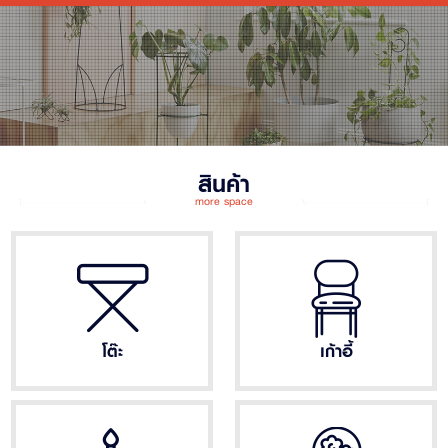
สินค้า
more space
โต๊ะ
เก้าอี้